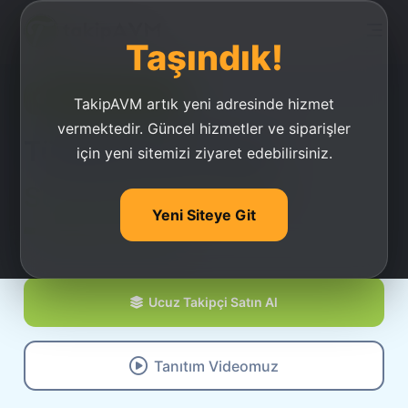
Taşındık!
Ucuz Takipçi Satın Al
TakipAVM artık yeni adresinde hizmet
vermektedir. Güncel hizmetler ve siparişler
Türkiye’nin En Ucuz
için yeni sitemizi ziyaret edebilirsiniz.
Sosyal Medya Ajansı
Yeni Siteye Git
Ucuz Takipçi Satın Al
Tanıtım Videomuz