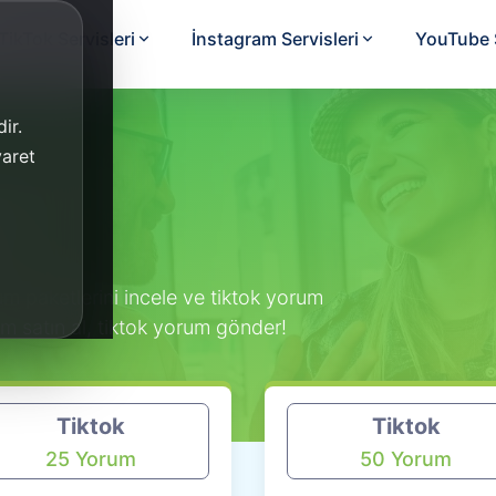
TikTok Servisleri
İnstagram Servisleri
YouTube S
ir.
yaret
l
Al
!
um paketlerini incele ve tiktok yorum
um satın al, tiktok yorum gönder!
Tiktok
Tiktok
25 Yorum
50 Yorum