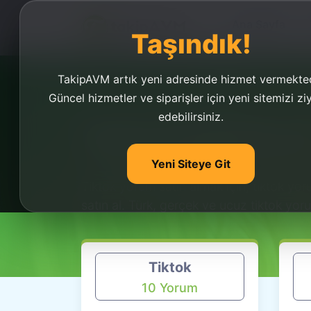
Ana Sayfa
Taşındık!
TakipAVM artık yeni adresinde hizmet vermekted
Güncel hizmetler ve siparişler için yeni sitemizi zi
edebilirsiniz.
Tiktok Yorum Satın A
Yeni Siteye Git
TakipAVM İle Ucuz
Tiktok Yorum Satın 
Tiktok yorum satın almak için, tiktok yor
satın al. Türk, gerçek ve ucuz tiktok yor
Tiktok
10 Yorum