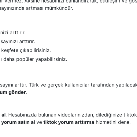
 vermez. Aksine hesabınızı canlandırarak, etkileşim ve göster
ayınızında artması mümkündür.
zi arttırır.
yınızı arttırır.
keşfete çıkabilirisiniz.
 daha popüler yapabilirsiniz.
ını arttır. Türk ve gerçek kullanıcılar tarafından yapılacak 
orum gönder
.
 al
. Hesabınızda bulunan videolarınızdan, dilediğinize tiktok
k yorum satın al
ve
tiktok yorum arttırma
hizmetini dene!