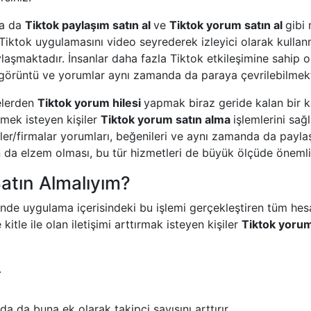
da da
Tiktok paylaşım satın al
ve
Tiktok yorum satın al
gibi 
er Tiktok uygulamasını video seyrederek izleyici olarak kulla
aylaşmaktadır. İnsanlar daha fazla Tiktok etkileşimine sahip 
 görüntü ve yorumlar aynı zamanda da paraya çevrilebilmekt
telerden
Tiktok yorum hilesi
yapmak biraz geride kalan bir 
rmek isteyen kişiler
Tiktok yorum satın alma
işlemlerini sağ
ler/firmalar yorumları, beğenileri ve aynı zamanda da paylaş
n da elzem olması, bu tür hizmetleri de büyük ölçüde önemli
atın Almalıyım?
nde uygulama içerisindeki bu işlemi gerçekleştiren tüm hesa
itle ile olan iletişimi arttırmak isteyen kişiler
Tiktok yorum
.
da da buna ek olarak takipçi sayısını arttırır.