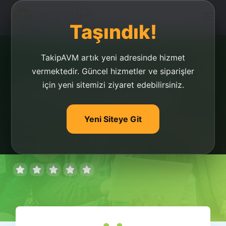
Taşındık!
TakipAVM artık yeni adresinde hizmet
vermektedir. Güncel hizmetler ve siparişler
için yeni sitemizi ziyaret edebilirsiniz.
İnstagram Servisleri
İnstagram paketlerini incele ve instagram
Yeni Siteye Git
takipçi, instagram beğeni, instagram izlenme
satın al.