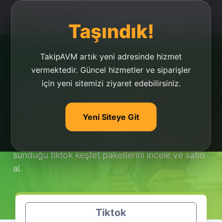
Taşındık!
TakipAVM artık yeni adresinde hizmet
vermektedir. Güncel hizmetler ve siparişler
için yeni sitemizi ziyaret edebilirsiniz.
Tiktok Keşfet Satın Al
TakipAVM İle Ucuz
Tiktok Keşfet Satın Al
!
Yeni Siteye Git
Tiktok hesabının keşfetini açmak ve
güçlendirmek ister misin? Hemen takipavm'nin
sunduğu tiktok keşfet paketlerini incele ve satın
al.
Tiktok