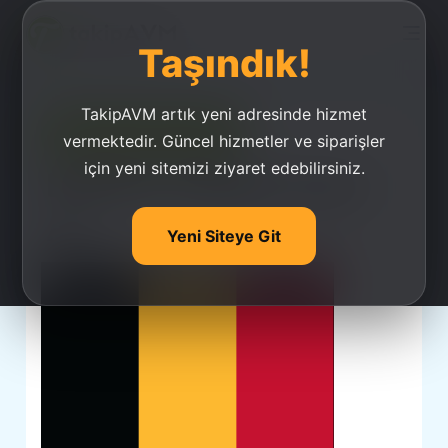
Taşındık!
TakipAVM artık yeni adresinde hizmet
Ucuz Takipçi Satın Al
vermektedir. Güncel hizmetler ve siparişler
için yeni sitemizi ziyaret edebilirsiniz.
Belçika Takipçi Satın
Al
Yeni Siteye Git