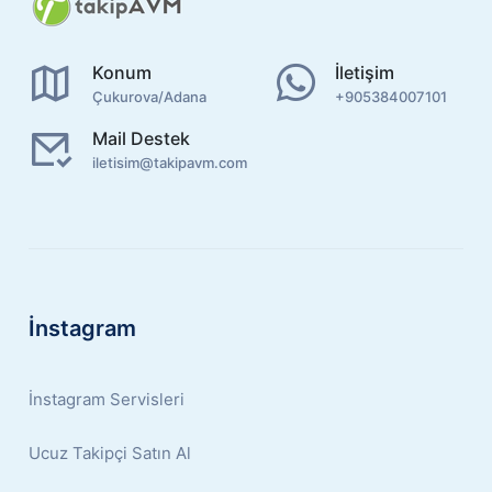
Konum
İletişim
Çukurova/Adana
+905384007101
Mail Destek
iletisim@takipavm.com
İnstagram
İnstagram Servisleri
Ucuz Takipçi Satın Al