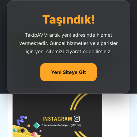
Taşındık!
TakipAVM artık yeni adresinde hizmet
Ucuz Takipçi Satın Al
vermektedir. Güncel hizmetler ve siparişler
için yeni sitemizi ziyaret edebilirsiniz.
İnstagram Güncelleme
Gelmiyor Sorunu Ve
Yeni Siteye Git
Çözümü