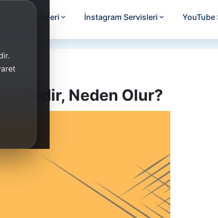
TikTok Servisleri
İnstagram Servisleri
YouTube S
ir.
yaret
ma Nedir, Neden Olur?