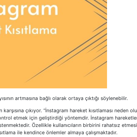
yısının artmasına bağlı olarak ortaya çıktığı söylenebilir.
n karşısına çıkıyor. “İnstagram hareket kısıtlaması neden olur
ontrol etmek için geliştirdiği yöntemdir. İnstagram hareketler
stenmektedir. Özellikle kullanıcıların birbirini rahatsız etme
ısıtlama ile kendince önlemler almaya çalışmaktadır.