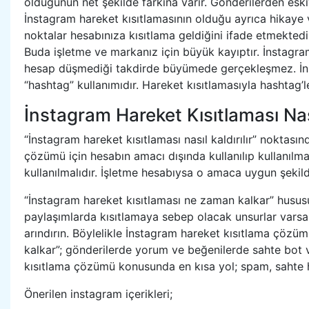
olduğunun net şekilde farkına varır. Gönderilerden eski
İnstagram hareket kısıtlamasının olduğu ayrıca hikaye v
noktalar hesabınıza kısıtlama geldiğini ifade etmektedi
Buda işletme ve markanız için büyük kayıptır. İnstagra
hesap düşmediği takdirde büyümede gerçekleşmez. İns
“hashtag” kullanımıdır. Hareket kısıtlamasıyla hashtag
İnstagram Hareket Kısıtlaması Nası
“İnstagram hareket kısıtlaması nasıl kaldırılır” noktası
çözümü için hesabın amacı dışında kullanılıp kullanılma
kullanılmalıdır. İşletme hesabıysa o amaca uygun şekil
“İnstagram hareket kısıtlaması ne zaman kalkar” hususun
paylaşımlarda kısıtlamaya sebep olacak unsurlar varsa o
arındırın. Böylelikle İnstagram hareket kısıtlama çözü
kalkar”; gönderilerde yorum ve beğenilerde sahte bot 
kısıtlama çözümü konusunda en kısa yol; spam, sahte 
Önerilen instagram içerikleri;