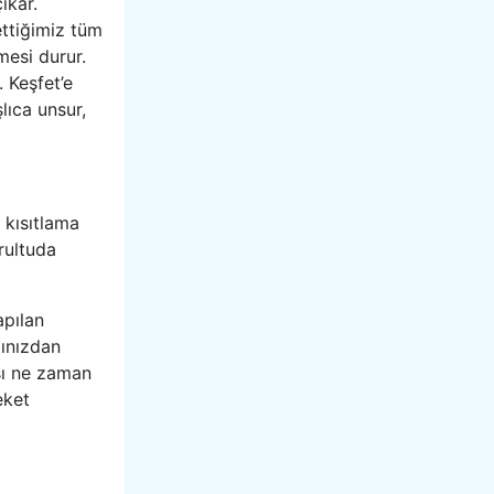
ıkar.
ettiğimiz tüm
mesi durur.
 Keşfet’e
ıca unsur,
 kısıtlama
rultuda
apılan
bınızdan
sı ne zaman
eket