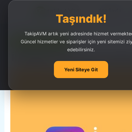
Ana Sayfa
Taşındık!
TakipAVM artık yeni adresinde hizmet vermekted
Güncel hizmetler ve siparişler için yeni sitemizi zi
Ucuz Takipçi Satın Al
edebilirsiniz.
İnstagram Hareket Kısıtla
Yeni Siteye Git