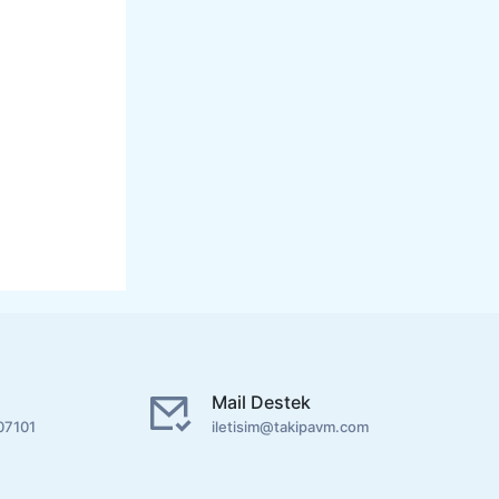
Mail Destek
07101
iletisim@takipavm.com