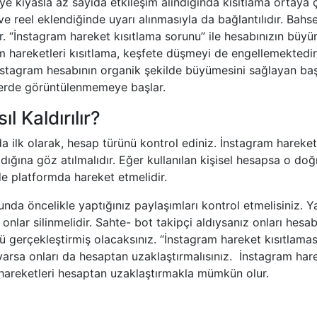
ye kıyasla az sayıda etkileşim alındığında kısıtlama ortaya ç
e reel eklendiğinde uyarı alınmasıyla da bağlantılıdır. Bahs
r. “İnstagram hareket kısıtlama sorunu” ile hesabınızın büyü
m hareketleri kısıtlama, keşfete düşmeyi de engellemektedir.
tagram hesabının organik şekilde büyümesini sağlayan başl
’lerde görüntülenmemeye başlar.
l Kaldırılır?
nda ilk olarak, hesap türünü kontrol ediniz. İnstagram hareket
dığına göz atılmalıdır. Eğer kullanılan kişisel hesapsa o doğ
de platformda hareket etmelidir.
da öncelikle yaptığınız paylaşımları kontrol etmelisiniz. Y
nlar silinmelidir. Sahte- bot takipçi aldıysanız onları hesa
mü gerçekleştirmiş olacaksınız. “İnstagram hareket kısıtlama
varsa onları da hesaptan uzaklaştırmalısınız. İnstagram har
hareketleri hesaptan uzaklaştırmakla mümkün olur.