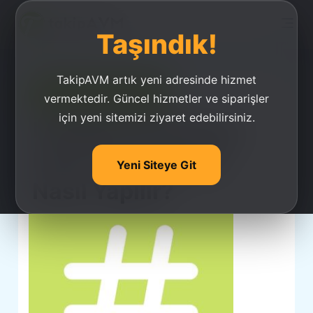
Taşındık!
TakipAVM artık yeni adresinde hizmet
Ucuz Takipçi Satın Al
vermektedir. Güncel hizmetler ve siparişler
için yeni sitemizi ziyaret edebilirsiniz.
İnstagram Hashtag
Nedir Ve Hashtag
Yeni Siteye Git
Nasıl Yapılır?