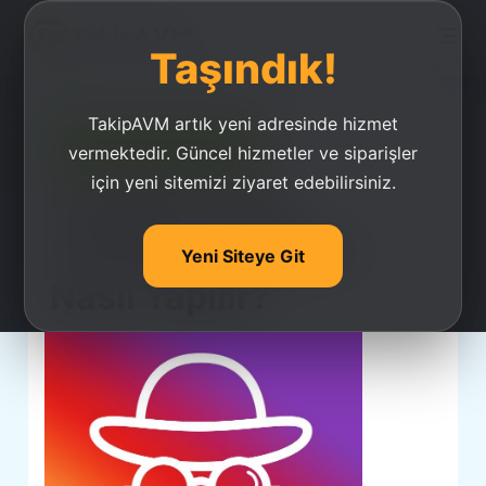
Taşındık!
TakipAVM artık yeni adresinde hizmet
Ucuz Takipçi Satın Al
vermektedir. Güncel hizmetler ve siparişler
için yeni sitemizi ziyaret edebilirsiniz.
İnstagram Son
Görülme Kapatma
Yeni Siteye Git
Nasıl Yapılır?