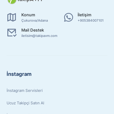
Konum
İletişim
Çukurova/Adana
+905384007101
Mail Destek
iletisim@takipavm.com
İnstagram
İnstagram Servisleri
Ucuz Takipçi Satın Al