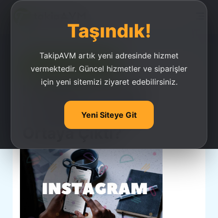
Taşındık!
TakipAVM artık yeni adresinde hizmet
Ucuz Takipçi Satın Al
vermektedir. Güncel hizmetler ve siparişler
için yeni sitemizi ziyaret edebilirsiniz.
İnstagram Tarihi:
İnstagram Nasıl
Yeni Siteye Git
Ortaya Çıktı?