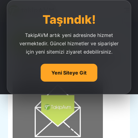
Taşındık!
TakipAVM artık yeni adresinde hizmet
Ucuz Takipçi Satın Al
vermektedir. Güncel hizmetler ve siparişler
için yeni sitemizi ziyaret edebilirsiniz.
Tiktok Davet Kodu ve
Bağlantısı Nedir?
Yeni Siteye Git