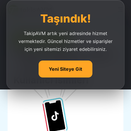
Taşındık!
TakipAVM artık yeni adresinde hizmet
Ucuz Takipçi Satın Al
vermektedir. Güncel hizmetler ve siparişler
için yeni sitemizi ziyaret edebilirsiniz.
Tiktok Kullanıcı Adları
- Türkçe Tiktok
Yeni Siteye Git
Kullanıcı İsimleri