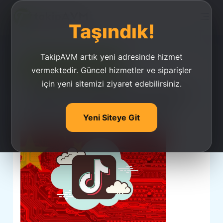
Taşındık!
TakipAVM artık yeni adresinde hizmet
Ucuz Takipçi Satın Al
vermektedir. Güncel hizmetler ve siparişler
için yeni sitemizi ziyaret edebilirsiniz.
Tiktok Videoları Nasıl
Daha Güzel Çekilir?
Yeni Siteye Git