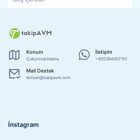
Konum
İletişim
Çukurova/Adana
+905384007101
Mail Destek
iletisim@takipavm.com
İnstagram