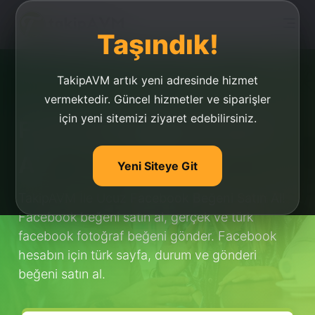
Taşındık!
TakipAVM artık yeni adresinde hizmet
vermektedir. Güncel hizmetler ve siparişler
için yeni sitemizi ziyaret edebilirsiniz.
Facebook Beğeni Satın
Al
Yeni Siteye Git
TakipAVM İle Ucuz
Facebook Beğeni Satın Al
!
Facebook beğeni satın al, gerçek ve türk
facebook fotoğraf beğeni gönder. Facebook
hesabın için türk sayfa, durum ve gönderi
beğeni satın al.