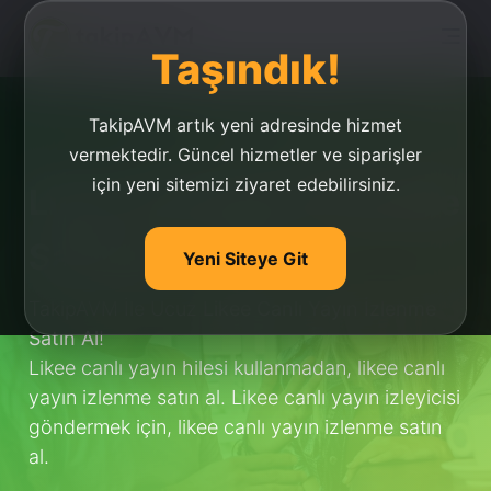
Taşındık!
TakipAVM artık yeni adresinde hizmet
vermektedir. Güncel hizmetler ve siparişler
için yeni sitemizi ziyaret edebilirsiniz.
Likee Canlı Yayın İzlenme
Satın Al
Yeni Siteye Git
TakipAVM İle Ucuz
Likee Canlı Yayın İzlenme
Satın Al
!
Likee canlı yayın hilesi kullanmadan, likee canlı
yayın izlenme satın al. Likee canlı yayın izleyicisi
göndermek için, likee canlı yayın izlenme satın
al.