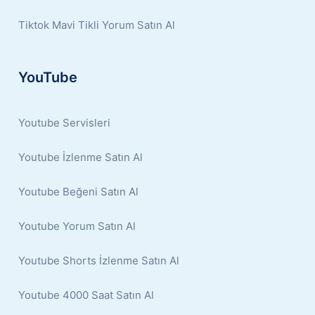
Tiktok Mavi Tikli Yorum Satın Al
YouTube
Youtube Servisleri
Youtube İzlenme Satın Al
Youtube Beğeni Satın Al
Youtube Yorum Satın Al
Youtube Shorts İzlenme Satın Al
Youtube 4000 Saat Satın Al