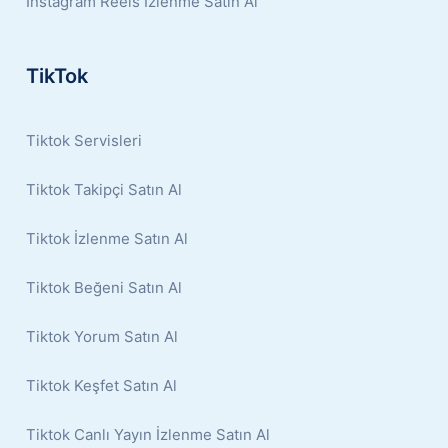
İnstagram Reels İzlenme Satın Al
TikTok
Tiktok Servisleri
Tiktok Takipçi Satın Al
Tiktok İzlenme Satın Al
Tiktok Beğeni Satın Al
Tiktok Yorum Satın Al
Tiktok Keşfet Satın Al
Tiktok Canlı Yayın İzlenme Satın Al