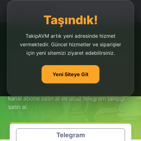
Taşındık!
TakipAVM artık yeni adresinde hizmet
vermektedir. Güncel hizmetler ve siparişler
için yeni sitemizi ziyaret edebilirsiniz.
Telegram Abone Satın Al
TakipAVM İle Ucuz
Telegram Abone Satın Al
!
Yeni Siteye Git
Telegram abone satın al, telegram takipçi satın
al ve telegram grup üyesi satın al! Telegram
kanal abone satın al ve ucuz telegram takipçi
satın al.
Telegram