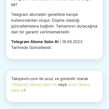
Mi?
Telegram aboneleri genellikle karışık
kullanıcılardan oluşur. Düşme olasılığı
güncellemelere bağlıdır. Tamamının duracağına
dair bir garanti verilmemektedir.
Telegram Abone Satın Al
| 16.09.2023
Tarihinde Güncellendi.
Takipavm.com ile ucuz ve güvenilir olarak
Telegram Abone Satın Al
veya
ucuz takipçi
satın al
!