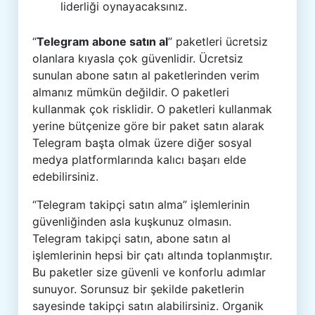
liderliği oynayacaksınız.
“
Telegram abone satın al
” paketleri ücretsiz
olanlara kıyasla çok güvenlidir. Ücretsiz
sunulan abone satın al paketlerinden verim
almanız mümkün değildir. O paketleri
kullanmak çok risklidir. O paketleri kullanmak
yerine bütçenize göre bir paket satın alarak
Telegram başta olmak üzere diğer sosyal
medya platformlarında kalıcı başarı elde
edebilirsiniz.
“Telegram takipçi satın alma” işlemlerinin
güvenliğinden asla kuşkunuz olmasın.
Telegram takipçi satın, abone satın al
işlemlerinin hepsi bir çatı altında toplanmıştır.
Bu paketler size güvenli ve konforlu adımlar
sunuyor. Sorunsuz bir şekilde paketlerin
sayesinde takipçi satın alabilirsiniz. Organik