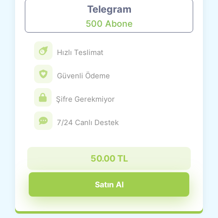
Telegram
500 Abone
Hızlı Teslimat
Güvenli Ödeme
Şifre Gerekmiyor
7/24 Canlı Destek
50.00 TL
Satın Al