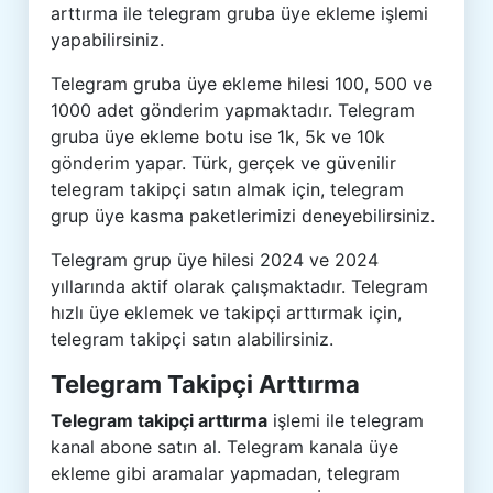
arttırma ile telegram gruba üye ekleme işlemi
yapabilirsiniz.
Telegram gruba üye ekleme hilesi 100, 500 ve
1000 adet gönderim yapmaktadır. Telegram
gruba üye ekleme botu ise 1k, 5k ve 10k
gönderim yapar. Türk, gerçek ve güvenilir
telegram takipçi satın almak için, telegram
grup üye kasma paketlerimizi deneyebilirsiniz.
Telegram grup üye hilesi 2024 ve 2024
yıllarında aktif olarak çalışmaktadır. Telegram
hızlı üye eklemek ve takipçi arttırmak için,
telegram takipçi satın alabilirsiniz.
Telegram Takipçi Arttırma
Telegram takipçi arttırma
işlemi ile telegram
kanal abone satın al. Telegram kanala üye
ekleme gibi aramalar yapmadan, telegram