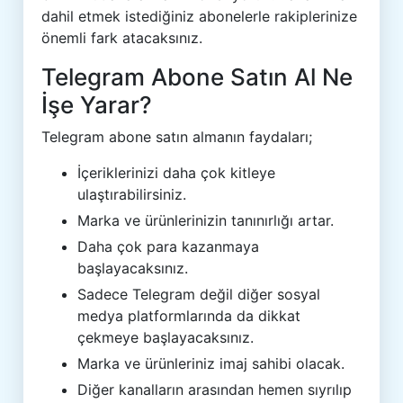
dahil etmek istediğiniz abonelerle rakiplerinize
önemli fark atacaksınız.
Telegram Abone Satın Al Ne
İşe Yarar?
Telegram abone satın almanın faydaları;
İçeriklerinizi daha çok kitleye
ulaştırabilirsiniz.
Marka ve ürünlerinizin tanınırlığı artar.
Daha çok para kazanmaya
başlayacaksınız.
Sadece Telegram değil diğer sosyal
medya platformlarında da dikkat
çekmeye başlayacaksınız.
Marka ve ürünleriniz imaj sahibi olacak.
Diğer kanalların arasından hemen sıyrılıp