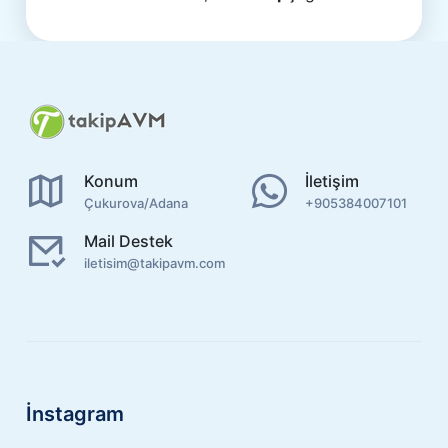
Konum
İletişim
Çukurova/Adana
+905384007101
Mail Destek
iletisim@takipavm.com
İnstagram