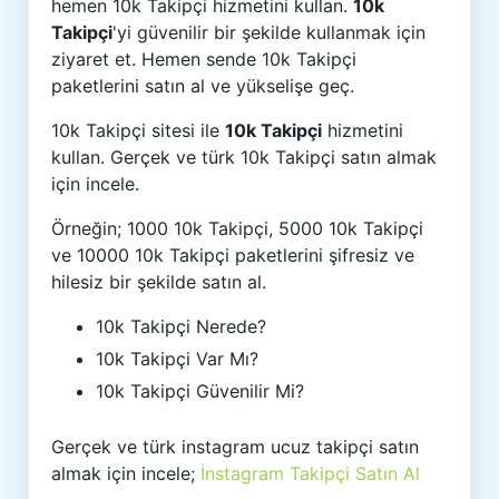
hemen 10k Takipçi hizmetini kullan.
10k
Takipçi
'yi güvenilir bir şekilde kullanmak için
ziyaret et. Hemen sende 10k Takipçi
paketlerini satın al ve yükselişe geç.
10k Takipçi sitesi ile
10k Takipçi
hizmetini
kullan. Gerçek ve türk 10k Takipçi satın almak
için incele.
Örneğin; 1000 10k Takipçi, 5000 10k Takipçi
ve 10000 10k Takipçi paketlerini şifresiz ve
hilesiz bir şekilde satın al.
10k Takipçi Nerede?
10k Takipçi Var Mı?
10k Takipçi Güvenilir Mi?
Gerçek ve türk instagram ucuz takipçi satın
almak için incele;
İnstagram Takipçi Satın Al