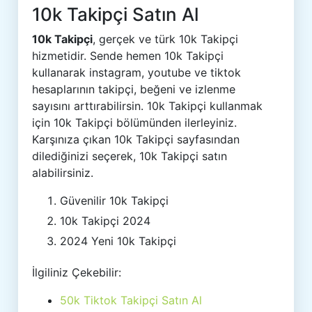
10k Takipçi Satın Al
10k Takipçi
, gerçek ve türk 10k Takipçi
hizmetidir. Sende hemen 10k Takipçi
kullanarak instagram, youtube ve tiktok
hesaplarının takipçi, beğeni ve izlenme
sayısını arttırabilirsin. 10k Takipçi kullanmak
için 10k Takipçi bölümünden ilerleyiniz.
Karşınıza çıkan 10k Takipçi sayfasından
dilediğinizi seçerek, 10k Takipçi satın
alabilirsiniz.
Güvenilir 10k Takipçi
10k Takipçi 2024
2024 Yeni 10k Takipçi
İlgiliniz Çekebilir:
50k Tiktok Takipçi Satın Al