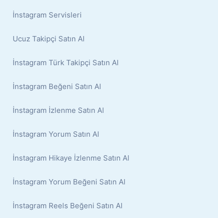
İnstagram Servisleri
Ucuz Takipçi Satın Al
İnstagram Türk Takipçi Satın Al
İnstagram Beğeni Satın Al
İnstagram İzlenme Satın Al
İnstagram Yorum Satın Al
İnstagram Hikaye İzlenme Satın Al
İnstagram Yorum Beğeni Satın Al
İnstagram Reels Beğeni Satın Al