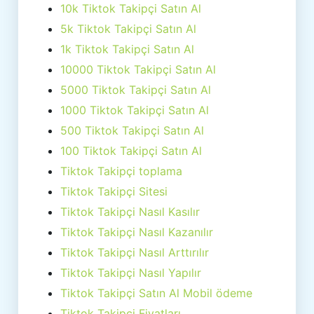
10k Tiktok Takipçi Satın Al
5k Tiktok Takipçi Satın Al
1k Tiktok Takipçi Satın Al
10000 Tiktok Takipçi Satın Al
5000 Tiktok Takipçi Satın Al
1000 Tiktok Takipçi Satın Al
500 Tiktok Takipçi Satın Al
100 Tiktok Takipçi Satın Al
Tiktok Takipçi toplama
Tiktok Takipçi Sitesi
Tiktok Takipçi Nasıl Kasılır
Tiktok Takipçi Nasıl Kazanılır
Tiktok Takipçi Nasıl Arttırılır
Tiktok Takipçi Nasıl Yapılır
Tiktok Takipçi Satın Al Mobil ödeme
Tiktok Takipçi Fiyatları