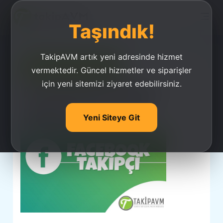
Taşındık!
TakipAVM artık yeni adresinde hizmet
Ucuz Takipçi Satın Al
vermektedir. Güncel hizmetler ve siparişler
için yeni sitemizi ziyaret edebilirsiniz.
Facebook Takipçi
Beğeni Satın Al
Yeni Siteye Git