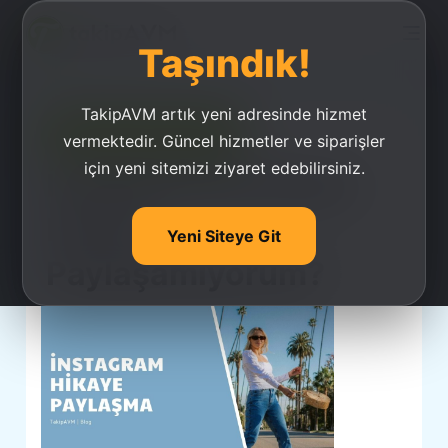
Taşındık!
TakipAVM artık yeni adresinde hizmet
Ucuz Takipçi Satın Al
vermektedir. Güncel hizmetler ve siparişler
için yeni sitemizi ziyaret edebilirsiniz.
İnstagram’da Neden
Hikaye
Yeni Siteye Git
Paylaşamıyorum?