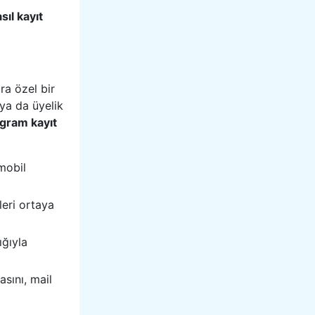
sıl kayıt
ra özel bir
ya da üyelik
agram kayıt
mobil
eri ortaya
ığıyla
sını, mail