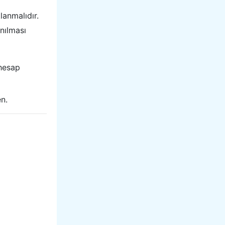
lanmalıdır.
anılması
 hesap
en.