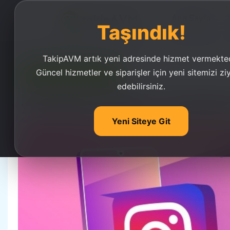
Ana Sayfa
Taşındık!
TakipAVM artık yeni adresinde hizmet vermekted
Güncel hizmetler ve siparişler için yeni sitemizi zi
Ucuz Takipçi Satın Al
edebilirsiniz.
İnstagram Nedir? İnstagram
Yeni Siteye Git