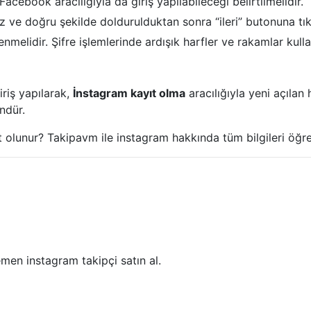
ebook aracılığıyla da giriş yapılabileceği belirtilmelidir.
z ve doğru şekilde doldurulduktan sonra “ileri” butonuna tık
enmelidir. Şifre işlemlerinde ardışık harfler ve rakamlar kull
riş yapılarak,
İnstagram kayıt olma
aracılığıyla yeni açılan
ndür.
ıt olunur? Takipavm ile instagram hakkında tüm bilgileri öğr
men instagram takipçi satın al.