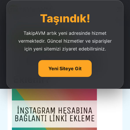
Taşındık!
TakipAVM artık yeni adresinde hizmet
Ucuz Takipçi Satın Al
vermektedir. Güncel hizmetler ve siparişler
için yeni sitemizi ziyaret edebilirsiniz.
İnstagram Profiline
İnternet Sitesi Nasıl
Yeni Siteye Git
Eklenir?