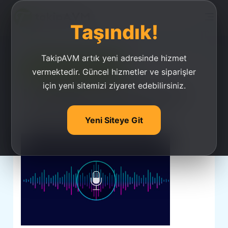
Taşındık!
TakipAVM artık yeni adresinde hizmet
Ucuz Takipçi Satın Al
vermektedir. Güncel hizmetler ve siparişler
için yeni sitemizi ziyaret edebilirsiniz.
İnstagram Ses Kaydı
Nasıl Gönderilir?
Yeni Siteye Git