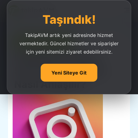
Taşındık!
TakipAVM artık yeni adresinde hizmet
Ucuz Takipçi Satın Al
vermektedir. Güncel hizmetler ve siparişler
için yeni sitemizi ziyaret edebilirsiniz.
İnstagram Takipçi
Satın Alınan Hesap
Yeni Siteye Git
Nasıl Anlaşılır?