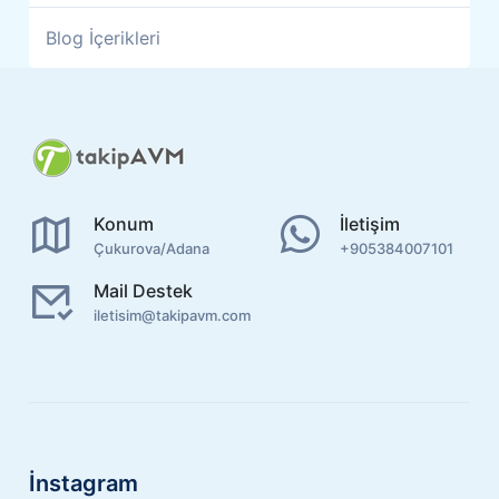
Blog İçerikleri
Konum
İletişim
Çukurova/Adana
+905384007101
Mail Destek
iletisim@takipavm.com
İnstagram