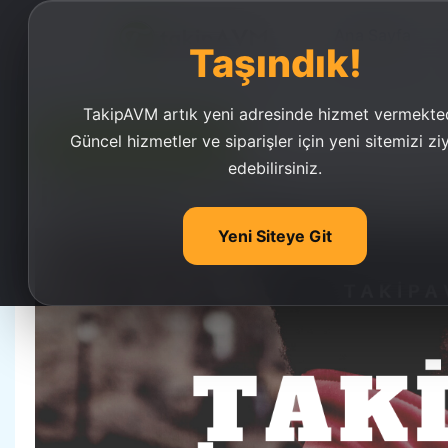
Ana Sayfa
Taşındık!
TakipAVM artık yeni adresinde hizmet vermekted
Güncel hizmetler ve siparişler için yeni sitemizi zi
Ucuz Takipçi Satın Al
edebilirsiniz.
İnstagram Takipçi Satın Al
Yeni Siteye Git