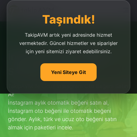
Taşındık!
TakipAVM artık yeni adresinde hizmet
vermektedir. Güncel hizmetler ve siparişler
için yeni sitemizi ziyaret edebilirsiniz.
İnstagram Oto Beğeni
Satın Al
Yeni Siteye Git
TakipAVM İle Ucuz
İnstagram Oto Beğeni Satın
Al
!
İnstagram aylık otomatik beğeni satın al,
İnstagram oto beğeni ile otomatik beğeni
gönder. Aylık, türk ve ucuz oto beğeni satın
almak için paketleri incele.