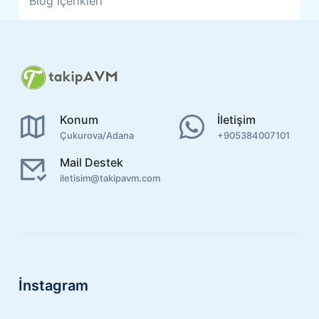
Blog İçerikleri
Konum
İletişim
Çukurova/Adana
+905384007101
Mail Destek
iletisim@takipavm.com
İnstagram