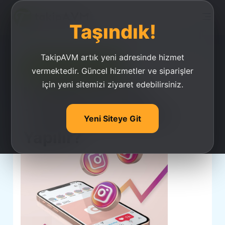
Taşındık!
TakipAVM artık yeni adresinde hizmet
Ucuz Takipçi Satın Al
vermektedir. Güncel hizmetler ve siparişler
için yeni sitemizi ziyaret edebilirsiniz.
İnstagram Toplu
Takipçi Silme Nasıl
Yeni Siteye Git
Yapılır?