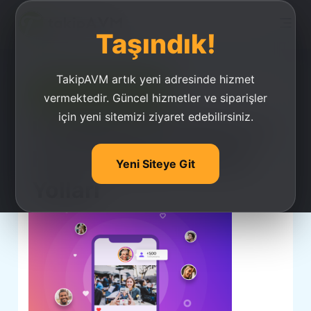
Taşındık!
TakipAVM artık yeni adresinde hizmet
Ucuz Takipçi Satın Al
vermektedir. Güncel hizmetler ve siparişler
için yeni sitemizi ziyaret edebilirsiniz.
İnstagram’da Kolay Ve
Hızlı Takipten Çıkma
Yeni Siteye Git
Yolları