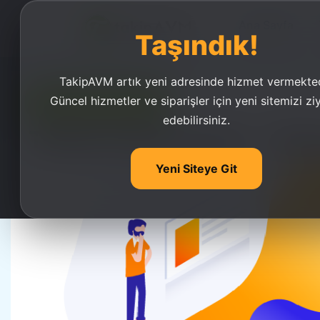
Ana Sayfa
Taşındık!
TakipAVM artık yeni adresinde hizmet vermekted
Güncel hizmetler ve siparişler için yeni sitemizi zi
Ucuz Takipçi Satın Al
edebilirsiniz.
Tiktok Profil Analizi - Tik
Yeni Siteye Git