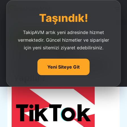
Taşındık!
TakipAVM artık yeni adresinde hizmet
Ucuz Takipçi Satın Al
vermektedir. Güncel hizmetler ve siparişler
için yeni sitemizi ziyaret edebilirsiniz.
Tiktok Telefon
Numarası Silme Nasıl
Yeni Siteye Git
Yapılır?