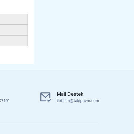
Mail Destek
07101
iletisim@takipavm.com