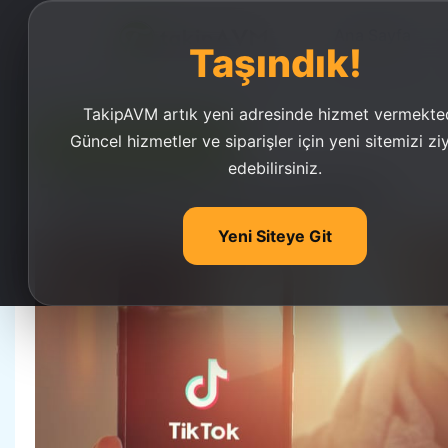
Ana Sayfa
Taşındık!
TakipAVM artık yeni adresinde hizmet vermekted
Güncel hizmetler ve siparişler için yeni sitemizi zi
Ucuz Takipçi Satın Al
edebilirsiniz.
Tiktokavm.com Nedir?
Yeni Siteye Git