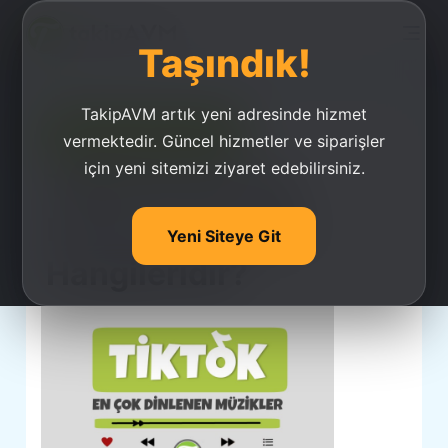
Taşındık!
TakipAVM artık yeni adresinde hizmet
Ucuz Takipçi Satın Al
vermektedir. Güncel hizmetler ve siparişler
için yeni sitemizi ziyaret edebilirsiniz.
Tiktok'ta En Çok
Dinlenen Şarkılar
Yeni Siteye Git
Hangileridir?