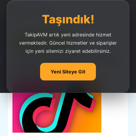
Taşındık!
TakipAVM artık yeni adresinde hizmet
Ucuz Takipçi Satın Al
vermektedir. Güncel hizmetler ve siparişler
için yeni sitemizi ziyaret edebilirsiniz.
Tiktok'ta İkinci Hesap
Nasıl Açılır?
Yeni Siteye Git