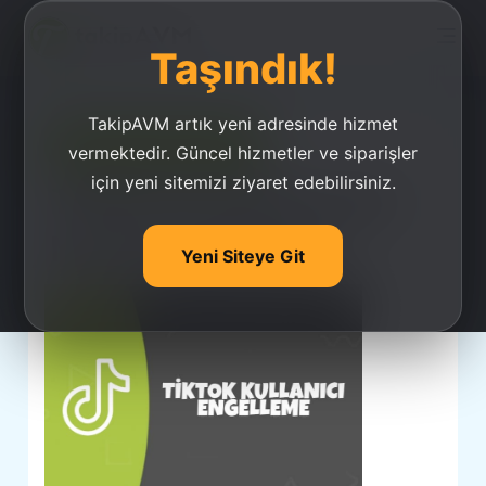
Taşındık!
TakipAVM artık yeni adresinde hizmet
Ucuz Takipçi Satın Al
vermektedir. Güncel hizmetler ve siparişler
için yeni sitemizi ziyaret edebilirsiniz.
Tiktok'ta Kullanıcılar
Nasıl Engellenir?
Yeni Siteye Git