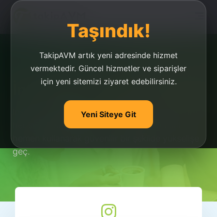
Taşındık!
TakipAVM artık yeni adresinde hizmet
vermektedir. Güncel hizmetler ve siparişler
için yeni sitemizi ziyaret edebilirsiniz.
İnstagram Beğeni Paketi
İnstagram beğeni paketi, hakkında aradığınız
Yeni Siteye Git
her şey. İnstagram beğeni paketi hizmetini
hemen kullanarak güvenilir bir şekilde yükselişe
geç.