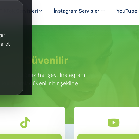
TikTok Servisleri
İnstagram Servisleri
YouTube S
ir.
yaret
n Al Güvenilir
ında aradığınız her şey. İnstagram
kullanarak güvenilir bir şekilde