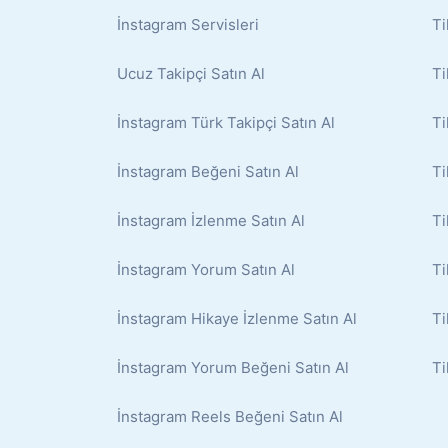
İnstagram Servisleri
Ti
Ucuz Takipçi Satın Al
Ti
İnstagram Türk Takipçi Satın Al
Ti
İnstagram Beğeni Satın Al
Ti
İnstagram İzlenme Satın Al
Ti
İnstagram Yorum Satın Al
Ti
İnstagram Hikaye İzlenme Satın Al
Ti
İnstagram Yorum Beğeni Satın Al
Ti
İnstagram Reels Beğeni Satın Al