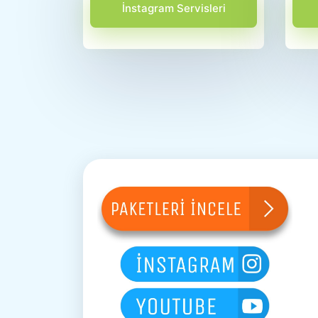
İnstagram Servisleri