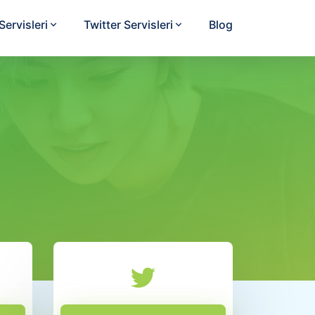
ervisleri
Twitter Servisleri
Blog