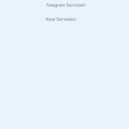
Telegram Servisleri
Kwai Servisleri