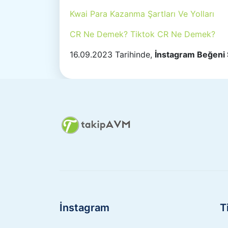
Kwai Para Kazanma Şartları Ve Yolları
CR Ne Demek? Tiktok CR Ne Demek?
16.09.2023 Tarihinde,
İnstagram Beğeni S
İnstagram
T