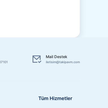
Mail Destek
07101
iletisim@takipavm.com
Tüm Hizmetler