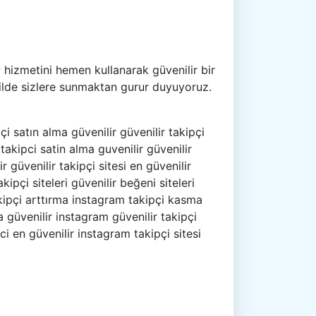
r
hizmetini hemen kullanarak güvenilir bir
ekilde sizlere sunmaktan gurur duyuyoruz.
i satın alma güvenilir güvenilir takipçi
takipci satin alma guvenilir güvenilir
 güvenilir takipçi sitesi en güvenilir
kipçi siteleri güvenilir beğeni siteleri
akipçi arttırma instagram takipçi kasma
a güvenilir instagram güvenilir takipçi
ci en güvenilir instagram takipçi sitesi