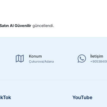
atın Al Güvenilir
güncellendi.
Konum
İletişim
Çukurova/Adana
+9053840
ikTok
YouTube