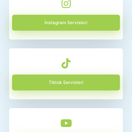
İnstagram Servisleri
Tiktok Servisleri