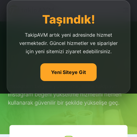
Taşındık!
TakipAVM artık yeni adresinde hizmet
vermektedir. Güncel hizmetler ve siparişler
için yeni sitemizi ziyaret edebilirsiniz.
İnstagram Beğeni
Yükseltme
Yeni Siteye Git
İnstagram beğeni yükseltme, sitesi takipavm.
İnstagram beğeni yükseltme hizmetini hemen
kullanarak güvenilir bir şekilde yükselişe geç.