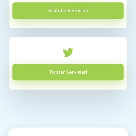
Youtube Servisleri
Twitter Servisleri