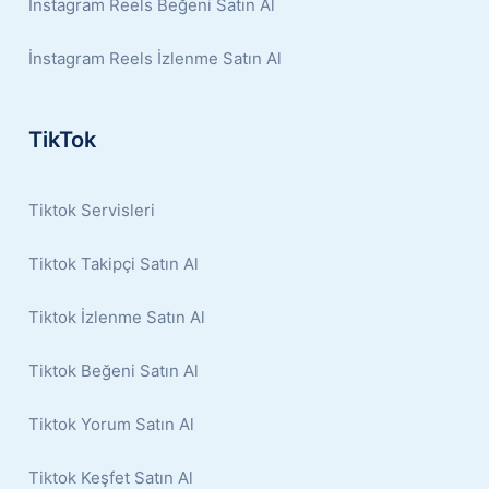
İnstagram Reels Beğeni Satın Al
İnstagram Reels İzlenme Satın Al
TikTok
Tiktok Servisleri
Tiktok Takipçi Satın Al
Tiktok İzlenme Satın Al
Tiktok Beğeni Satın Al
Tiktok Yorum Satın Al
Tiktok Keşfet Satın Al