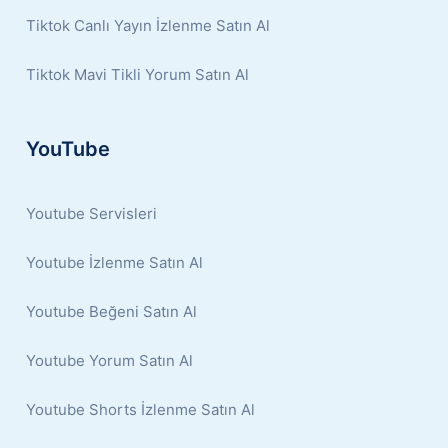
Tiktok Canlı Yayın İzlenme Satın Al
Tiktok Mavi Tikli Yorum Satın Al
YouTube
Youtube Servisleri
Youtube İzlenme Satın Al
Youtube Beğeni Satın Al
Youtube Yorum Satın Al
Youtube Shorts İzlenme Satın Al