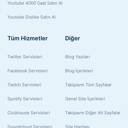
Youtube 4000 Saat Satın Al
Youtube Dislike Satın Al
Tüm Hizmetler
Diğer
Twitter Servisleri
Blog Yazıları
Facebook Servisleri
Blog İçerikleri
Twitch Servisleri
Takipavm Tüm Sayfalar
Spotify Servisleri
Genel Site İçerikleri
Clubhouse Servisleri
Takipavm Diğer Alt Sayfalar
Soundcloud Servisleri
Site Haritası