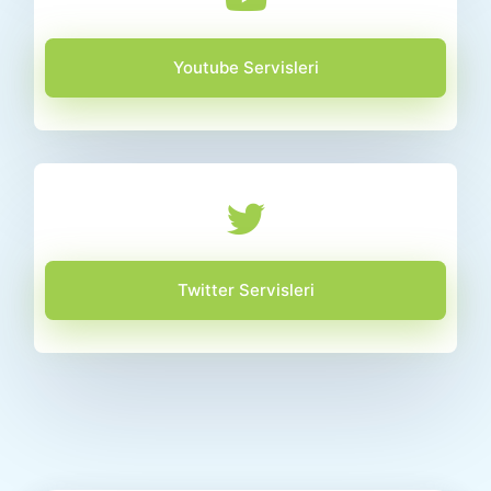
Youtube Servisleri
Twitter Servisleri