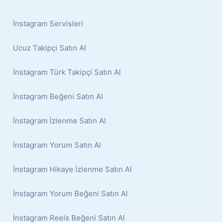
İnstagram Servisleri
Ucuz Takipçi Satın Al
İnstagram Türk Takipçi Satın Al
İnstagram Beğeni Satın Al
İnstagram İzlenme Satın Al
İnstagram Yorum Satın Al
İnstagram Hikaye İzlenme Satın Al
İnstagram Yorum Beğeni Satın Al
İnstagram Reels Beğeni Satın Al