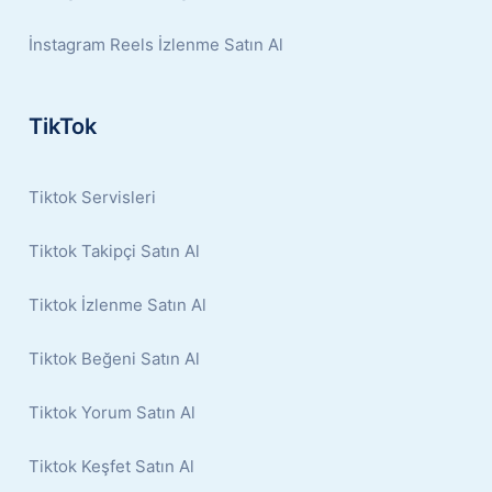
İnstagram Reels İzlenme Satın Al
TikTok
Tiktok Servisleri
Tiktok Takipçi Satın Al
Tiktok İzlenme Satın Al
Tiktok Beğeni Satın Al
Tiktok Yorum Satın Al
Tiktok Keşfet Satın Al