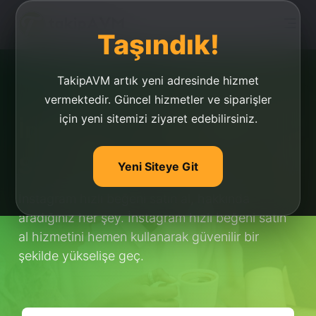
Taşındık!
TakipAVM artık yeni adresinde hizmet
vermektedir. Güncel hizmetler ve siparişler
için yeni sitemizi ziyaret edebilirsiniz.
İnstagram Hızlı Beğeni
Satın Al
Yeni Siteye Git
İnstagram hızlı beğeni satın al, hakkında
aradığınız her şey. İnstagram hızlı beğeni satın
al hizmetini hemen kullanarak güvenilir bir
şekilde yükselişe geç.