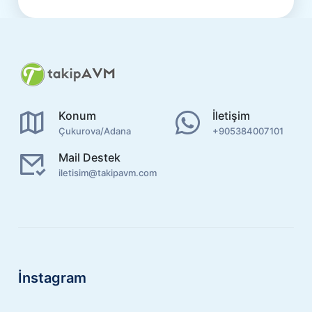
Konum
İletişim
Çukurova/Adana
+905384007101
Mail Destek
iletisim@takipavm.com
İnstagram