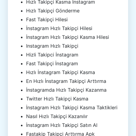
Hızlı Takipçi Kasma İnstagram
Hızlı Takipçi Gönderme
Fast Takipçi Hilesi
İnstagram Hızlı Takipçi Hilesi
İnstagram Hızlı Takipçi Kasma Hilesi
Instagram Hızlı Takipçi
Hizli Takipci İnstagram
Fast Takipçi İnstagram
Hızlı İnstagram Takipçi Kasma
En Hızlı İnstagram Takipçi Arttırma
İnstagramda Hızlı Takipçi Kazanma
Twitter Hızlı Takipçi Kasma
İnstagram Hızlı Takipçi Kasma Taktikleri
Nasıl Hızlı Takipçi Kazanılır
İnstagram Hızlı Takipçi Satın Al
Fastakip Takipçi Arttırma Apk