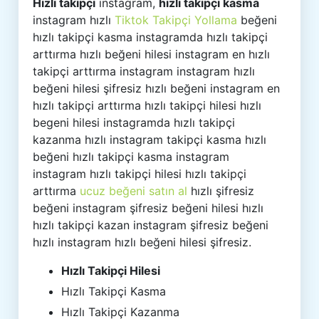
Hızlı takipçi
instagram,
hızlı takipçi kasma
instagram hızlı
Tiktok Takipçi Yollama
beğeni
hızlı takipçi kasma instagramda hızlı takipçi
arttırma hızlı beğeni hilesi instagram en hızlı
takipçi arttırma instagram instagram hızlı
beğeni hilesi şifresiz hızlı beğeni instagram en
hızlı takipçi arttırma hızlı takipçi hilesi hızlı
begeni hilesi instagramda hızlı takipçi
kazanma hızlı instagram takipçi kasma hızlı
beğeni hızlı takipçi kasma instagram
instagram hızlı takipçi hilesi hızlı takipçi
arttırma
ucuz beğeni satın al
hızlı şifresiz
beğeni instagram şifresiz beğeni hilesi hızlı
hızlı takipçi kazan instagram şifresiz beğeni
hızlı instagram hızlı beğeni hilesi şifresiz.
Hızlı Takipçi Hilesi
Hızlı Takipçi Kasma
Hızlı Takipçi Kazanma