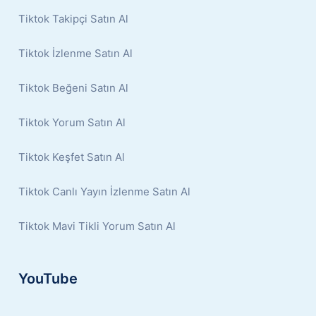
Tiktok Takipçi Satın Al
Tiktok İzlenme Satın Al
Tiktok Beğeni Satın Al
Tiktok Yorum Satın Al
Tiktok Keşfet Satın Al
Tiktok Canlı Yayın İzlenme Satın Al
Tiktok Mavi Tikli Yorum Satın Al
YouTube