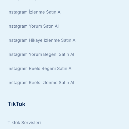
İnstagram İzlenme Satın Al
İnstagram Yorum Satın Al
İnstagram Hikaye İzlenme Satın Al
İnstagram Yorum Beğeni Satın Al
İnstagram Reels Beğeni Satın Al
İnstagram Reels İzlenme Satın Al
TikTok
Tiktok Servisleri