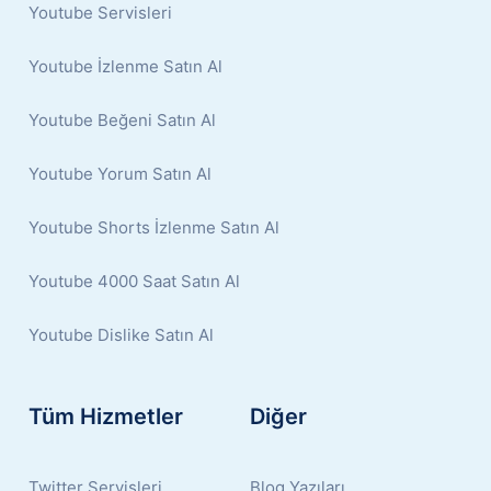
Youtube Servisleri
Youtube İzlenme Satın Al
Youtube Beğeni Satın Al
Youtube Yorum Satın Al
Youtube Shorts İzlenme Satın Al
Youtube 4000 Saat Satın Al
Youtube Dislike Satın Al
Tüm Hizmetler
Diğer
Twitter Servisleri
Blog Yazıları