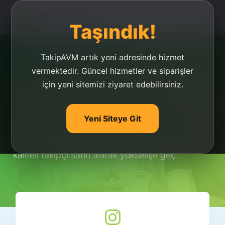
Taşındık!
TakipAVM artık yeni adresinde hizmet
vermektedir. Güncel hizmetler ve siparişler
için yeni sitemizi ziyaret edebilirsiniz.
İnstagram Kaliteli Takipçi
Satın Al
Yeni Siteye Git
İnstagram kaliteli takipçi satın al, takipavm ile
kaliteli takipçi satın alarak yükselişe geç.