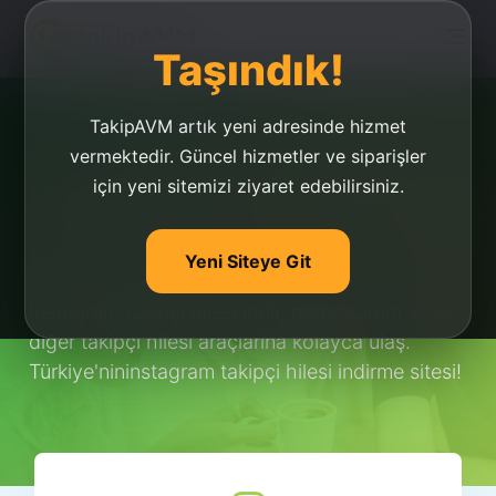
Taşındık!
TakipAVM artık yeni adresinde hizmet
vermektedir. Güncel hizmetler ve siparişler
için yeni sitemizi ziyaret edebilirsiniz.
İnstagram Takipçi Hilesi
İndir
Yeni Siteye Git
İnstagram takipçi hilesi indir, mobil sürüm veya
diğer takipçi hilesi araçlarına kolayca ulaş.
Türkiye'nininstagram takipçi hilesi indirme sitesi!