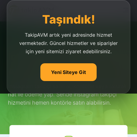
Taşındık!
TakipAVM artık yeni adresinde hizmet
vermektedir. Güncel hizmetler ve siparişler
için yeni sitemizi ziyaret edebilirsiniz.
İnstagram Takipçi Satın
Al Kontörle
Yeni Siteye Git
İnstagram takipçi satın al, kontörle veya faturalı
hat ile ödeme yap. Sende instagram takipçi
hizmetini hemen kontörle satın alabilirsin.