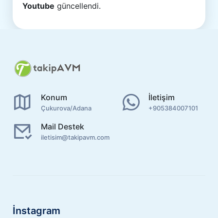
Youtube
güncellendi.
Konum
İletişim
Çukurova/Adana
+905384007101
Mail Destek
iletisim@takipavm.com
İnstagram