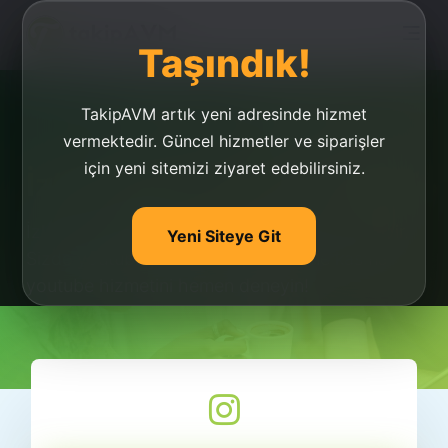
Taşındık!
TakipAVM artık yeni adresinde hizmet
vermektedir. Güncel hizmetler ve siparişler
için yeni sitemizi ziyaret edebilirsiniz.
İzlenme Kasma Youtube
İzlenme kasma youtube'de oldukça popülerdir.
Yeni Siteye Git
Sizde youtube platformu için izlenme kasma
youtube hizmetini hemen deneyin!