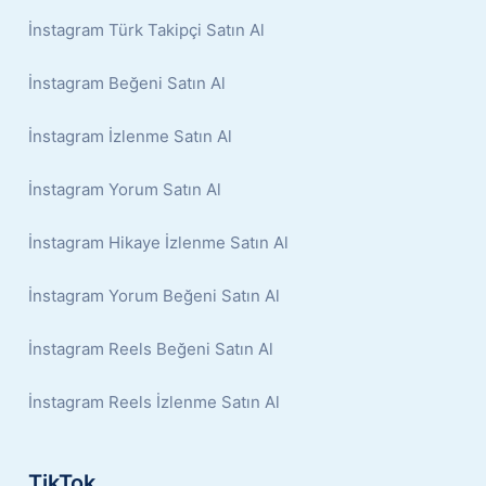
İnstagram Türk Takipçi Satın Al
İnstagram Beğeni Satın Al
İnstagram İzlenme Satın Al
İnstagram Yorum Satın Al
İnstagram Hikaye İzlenme Satın Al
İnstagram Yorum Beğeni Satın Al
İnstagram Reels Beğeni Satın Al
İnstagram Reels İzlenme Satın Al
TikTok