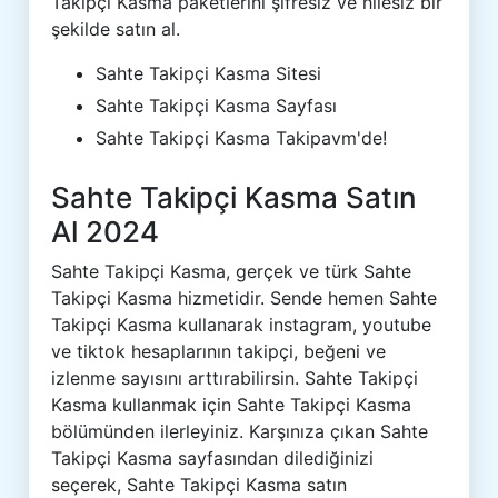
Takipçi Kasma paketlerini şifresiz ve hilesiz bir
şekilde satın al.
Sahte Takipçi Kasma Sitesi
Sahte Takipçi Kasma Sayfası
Sahte Takipçi Kasma Takipavm'de!
Sahte Takipçi Kasma Satın
Al 2024
Sahte Takipçi Kasma, gerçek ve türk Sahte
Takipçi Kasma hizmetidir. Sende hemen Sahte
Takipçi Kasma kullanarak instagram, youtube
ve tiktok hesaplarının takipçi, beğeni ve
izlenme sayısını arttırabilirsin. Sahte Takipçi
Kasma kullanmak için Sahte Takipçi Kasma
bölümünden ilerleyiniz. Karşınıza çıkan Sahte
Takipçi Kasma sayfasından dilediğinizi
seçerek, Sahte Takipçi Kasma satın