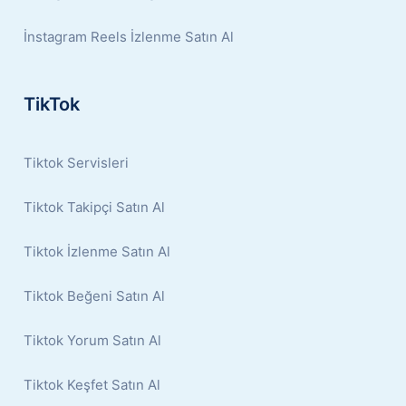
İnstagram Reels İzlenme Satın Al
TikTok
Tiktok Servisleri
Tiktok Takipçi Satın Al
Tiktok İzlenme Satın Al
Tiktok Beğeni Satın Al
Tiktok Yorum Satın Al
Tiktok Keşfet Satın Al