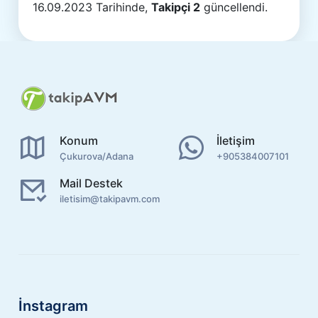
16.09.2023 Tarihinde,
Takipçi 2
güncellendi.
Konum
İletişim
Çukurova/Adana
+905384007101
Mail Destek
iletisim@takipavm.com
İnstagram