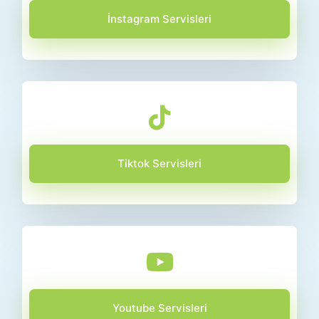
İnstagram Servisleri
Tiktok Servisleri
Youtube Servisleri