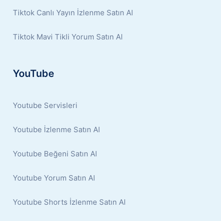
Tiktok Canlı Yayın İzlenme Satın Al
Tiktok Mavi Tikli Yorum Satın Al
YouTube
Youtube Servisleri
Youtube İzlenme Satın Al
Youtube Beğeni Satın Al
Youtube Yorum Satın Al
Youtube Shorts İzlenme Satın Al