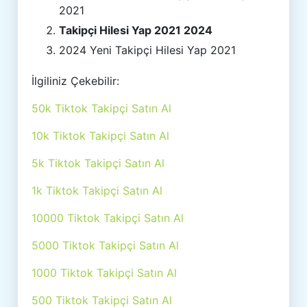
2021
Takipçi Hilesi Yap 2021 2024
2024 Yeni Takipçi Hilesi Yap 2021
İlgiliniz Çekebilir:
50k Tiktok Takipçi Satın Al
10k Tiktok Takipçi Satın Al
5k Tiktok Takipçi Satın Al
1k Tiktok Takipçi Satın Al
10000 Tiktok Takipçi Satın Al
5000 Tiktok Takipçi Satın Al
1000 Tiktok Takipçi Satın Al
500 Tiktok Takipçi Satın Al