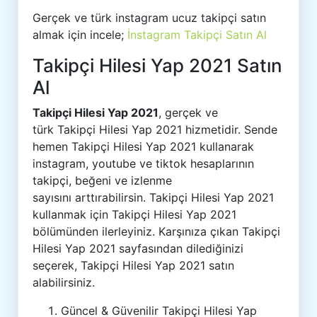
Gerçek ve türk instagram ucuz takipçi satın
almak için incele;
İnstagram Takipçi Satın Al
Takipçi Hilesi Yap 2021 Satın
Al
Takipçi Hilesi Yap 2021
, gerçek ve
türk Takipçi Hilesi Yap 2021 hizmetidir. Sende
hemen Takipçi Hilesi Yap 2021 kullanarak
instagram, youtube ve tiktok hesaplarının
takipçi, beğeni ve izlenme
sayısını arttırabilirsin. Takipçi Hilesi Yap 2021
kullanmak için Takipçi Hilesi Yap 2021
bölümünden ilerleyiniz. Karşınıza çıkan Takipçi
Hilesi Yap 2021 sayfasından dilediğinizi
seçerek, Takipçi Hilesi Yap 2021 satın
alabilirsiniz.
Güncel & Güvenilir Takipçi Hilesi Yap