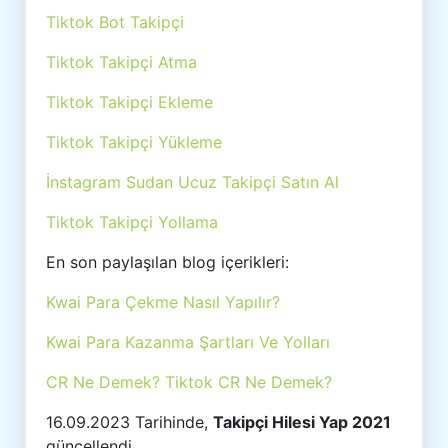
Tiktok Bot Takipçi
Tiktok Takipçi Atma
Tiktok Takipçi Ekleme
Tiktok Takipçi Yükleme
İnstagram Sudan Ucuz Takipçi Satın Al
Tiktok Takipçi Yollama
En son paylaşılan blog içerikleri:
Kwai Para Çekme Nasıl Yapılır?
Kwai Para Kazanma Şartları Ve Yolları
CR Ne Demek? Tiktok CR Ne Demek?
16.09.2023 Tarihinde,
Takipçi Hilesi Yap 2021
güncellendi.