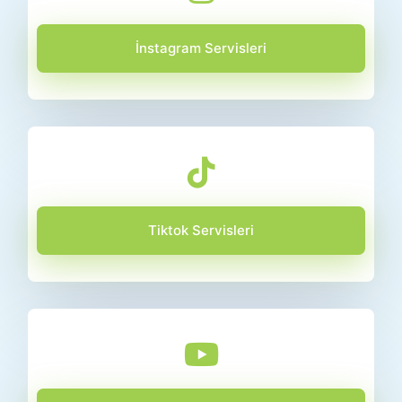
İnstagram Servisleri
Tiktok Servisleri