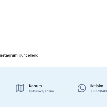
 İnstagram
güncellendi.
Konum
İletişim
Çukurova/Adana
+9053840