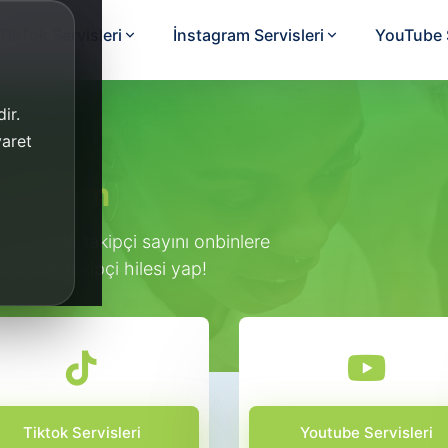
TikTok Servisleri
İnstagram Servisleri
YouTube S
ir.
yaret
stagram
si yaparak takipçi sayını onbinlere
avran ve takipçi hilesi yap!
Tiktok Servisleri
Youtube Servisleri