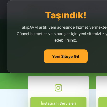
Ana Sayfa
Taşındık!
TakipAVM artık yeni adresinde hizmet vermekted
Güncel hizmetler ve siparişler için yeni sitemizi zi
edebilirsiniz.
Takipçi Hilesi Yap İn
Yeni Siteye Git
Takipçi hilesi yap, instagram takipçi hile
ulaştır. Takipçi hilesi yapmak için hızlı d
İnstagram Servisleri