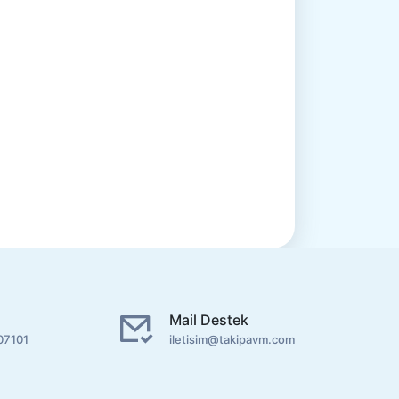
Mail Destek
07101
iletisim@takipavm.com