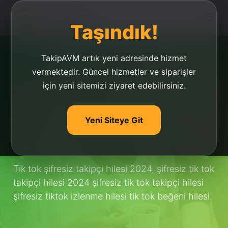
Taşındık!
TakipAVM artık yeni adresinde hizmet
vermektedir. Güncel hizmetler ve siparişler
için yeni sitemizi ziyaret edebilirsiniz.
TİK TOK TAKİPÇİ HİLESİ
ŞİFRESİZ - Şifresiz Tiktok
Yeni Siteye Git
Takipçi
Tik tok şifresiz takipçi hilesi 2024, şifresiz tik tok
takipçi hilesi 2024 şifresiz tik tok takipçi hilesi
şifresiz tiktok izlenme hilesi tik tok beğeni hilesi.