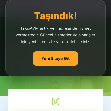
Taşındık!
TakipAVM artık yeni adresinde hizmet
vermektedir. Güncel hizmetler ve siparişler
için yeni sitemizi ziyaret edebilirsiniz.
Tiktok Hayran Satın Al
Tiktok hayran satın al, hakkında aradığınız her
Yeni Siteye Git
şey. Tiktok hayran satın al hizmetini hemen
kullanarak güvenilir bir şekilde yükselişe geç.