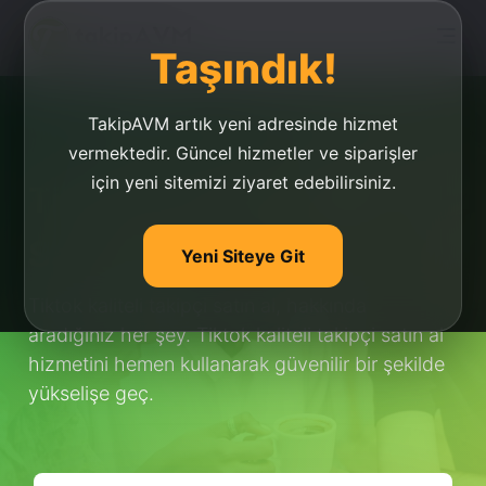
Taşındık!
TakipAVM artık yeni adresinde hizmet
vermektedir. Güncel hizmetler ve siparişler
için yeni sitemizi ziyaret edebilirsiniz.
Tiktok Kaliteli Takipçi
Satın Al
Yeni Siteye Git
Tiktok kaliteli takipçi satın al, hakkında
aradığınız her şey. Tiktok kaliteli takipçi satın al
hizmetini hemen kullanarak güvenilir bir şekilde
yükselişe geç.